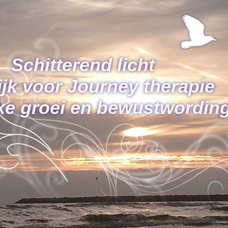
Schitterend licht
ijk voor Journey therapie
jke groei en bewustwordin