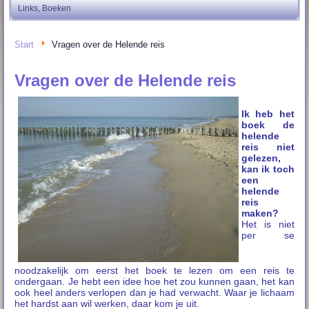
Links, Boeken
Start
Vragen over de Helende reis
Vragen over de Helende reis
Ik heb het
boek de
helende
reis niet
gelezen,
kan ik toch
een
helende
reis
maken?
Het is niet
per se
noodzakelijk om eerst het boek te lezen om een reis te
ondergaan. Je hebt een idee hoe het zou kunnen gaan, het kan
ook heel anders verlopen dan je had verwacht. Waar je lichaam
het hardst aan wil werken, daar kom je uit.