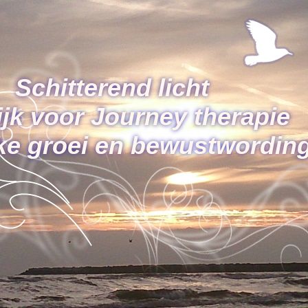
Schitterend licht
ijk voor Journey therapie
jke groei en bewustwordin