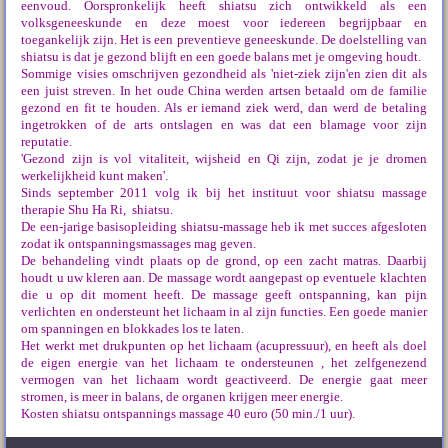
eenvoud. Oorspronkelijk heeft shiatsu zich ontwikkeld als een
volksgeneeskunde en deze moest voor iedereen begrijpbaar en
toegankelijk zijn. Het is een preventieve geneeskunde. De doelstelling van
shiatsu is dat je gezond blijft en een goede balans met je omgeving houdt.
Sommige visies omschrijven gezondheid als 'niet-ziek zijn'en zien dit als
een juist streven. In het oude China werden artsen betaald om de familie
gezond en fit te houden. Als er iemand ziek werd, dan werd de betaling
ingetrokken of de arts ontslagen en was dat een blamage voor zijn
reputatie.
'Gezond zijn is vol vitaliteit, wijsheid en Qi zijn, zodat je je dromen
werkelijkheid kunt maken'.
Sinds september 2011 volg ik bij het instituut voor shiatsu massage
therapie Shu Ha Ri, shiatsu.
De een-jarige basisopleiding shiatsu-massage heb ik met succes afgesloten
zodat ik ontspanningsmassages mag geven.
De behandeling vindt plaats op de grond, op een zacht matras. Daarbij
houdt u uw kleren aan. De massage wordt aangepast op eventuele klachten
die u op dit moment heeft. De massage geeft ontspanning, kan pijn
verlichten en ondersteunt het lichaam in al zijn functies. Een goede manier
om spanningen en blokkades los te laten.
Het werkt met drukpunten op het lichaam (acupressuur), en heeft als doel
de eigen energie van het lichaam te ondersteunen , het zelfgenezend
vermogen van het lichaam wordt geactiveerd. De energie gaat meer
stromen, is meer in balans, de organen krijgen meer energie.
Kosten shiatsu ontspannings massage 40 euro (50 min./1 uur).